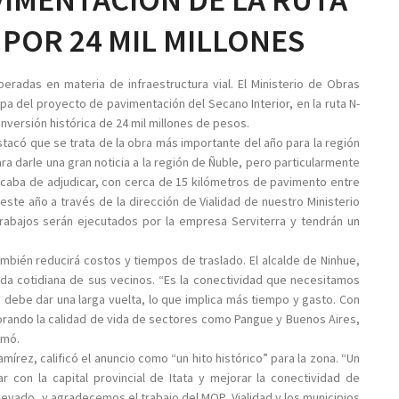
POR 24 MIL MILLONES
peradas en materia de infraestructura vial. El Ministerio de Obras
pa del proyecto de pavimentación del Secano Interior, en la ruta N-
nversión histórica de 24 mil millones de pesos.
tacó que se trata de la obra más importante del año para la región
a darle una gran noticia a la región de Ñuble, pero particularmente
 acaba de adjudicar, con cerca de 15 kilómetros de pavimento entre
ste año a través de la dirección de Vialidad de nuestro Ministerio
trabajos serán ejecutados por la empresa Serviterra y tendrán un
ambién reducirá costos y tiempos de traslado. El alcalde de Ninhue,
vida cotidiana de sus vecinos. “Es la conectividad que necesitamos
 debe dar una larga vuelta, lo que implica más tiempo y gasto. Con
rando la calidad de vida de sectores como Pangue y Buenos Aires,
rmó.
mírez, calificó el anuncio como “un hito histórico” para la zona. “Un
 con la capital provincial de Itata y mejorar la conectividad de
levado, y agradecemos el trabajo del MOP, Vialidad y los municipios