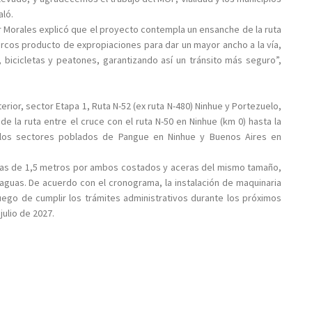
aló.
er Morales explicó que el proyecto contempla un ensanche de la ruta
ercos producto de expropiaciones para dar un mayor ancho a la vía,
 bicicletas y peatones, garantizando así un tránsito más seguro”,
rior, sector Etapa 1, Ruta N-52 (ex ruta N-480) Ninhue y Portezuelo,
de la ruta entre el cruce con el ruta N-50 en Ninhue (km 0) hasta la
 los sectores poblados de Pangue en Ninhue y Buenos Aires en
mas de 1,5 metros por ambos costados y aceras del mismo tamaño,
aguas. De acuerdo con el cronograma, la instalación de maquinaria
uego de cumplir los trámites administrativos durante los próximos
julio de 2027.