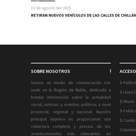
13 de agosto del 2025
RETIRAN NUEVOS VEHÍCULOS DE LAS CALLES DE CHILLÁ
SOBRE NOSOTROS
ACCESO
Somos un medio de comunicación con
Public
sede en la Región de Ñuble, dedicado a
Linea E
brindar información sobre la actualidad
Misión
social, noticias y eventos políticos a nivel
Politic
provincial, regional y nacional. Nuestro
principal objetivo es proporcionar una
Condic
cobertura completa y precisa de los
Columnis
acontecimientos más relevantes en