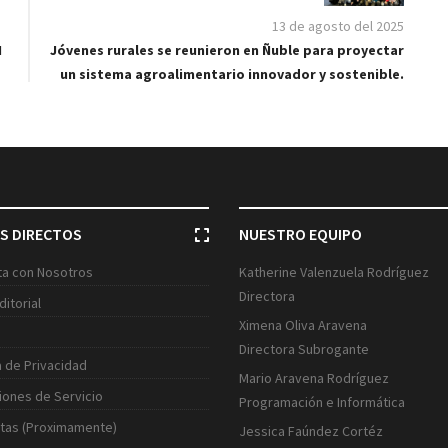
13 de agosto del 2025
N
Jóvenes rurales se reunieron en Ñuble para proyectar
un sistema agroalimentario innovador y sostenible.
S DIRECTOS
NUESTRO EQUIPO
ita con Nosotros
Katherine Valenzuela Rodríguez
Directora
ditorial
Ximena Oliva Aravena
Directora Subrogante
a de Privacidad
Mario Aravena Rodríguez
iones de Servicio
Programación e Informática
tas (Proximamente)
Jessica Faúndez Cortéz