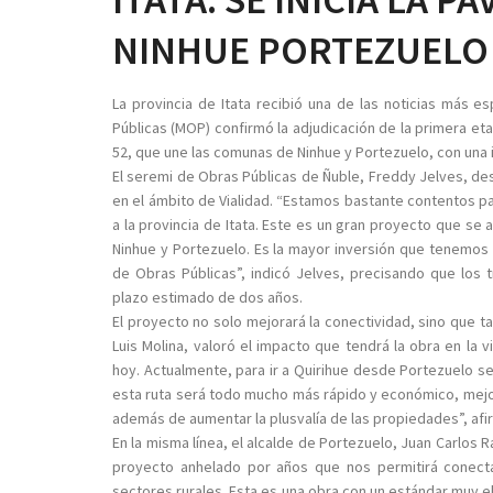
NINHUE PORTEZUELO 
La provincia de Itata recibió una de las noticias más es
Públicas (MOP) confirmó la adjudicación de la primera eta
52, que une las comunas de Ninhue y Portezuelo, con una i
El seremi de Obras Públicas de Ñuble, Freddy Jelves, des
en el ámbito de Vialidad. “Estamos bastante contentos par
a la provincia de Itata. Este es un gran proyecto que se
Ninhue y Portezuelo. Es la mayor inversión que tenemos e
de Obras Públicas”, indicó Jelves, precisando que los 
plazo estimado de dos años.
El proyecto no solo mejorará la conectividad, sino que t
Luis Molina, valoró el impacto que tendrá la obra en la 
hoy. Actualmente, para ir a Quirihue desde Portezuelo se
esta ruta será todo mucho más rápido y económico, mejo
además de aumentar la plusvalía de las propiedades”, afi
En la misma línea, el alcalde de Portezuelo, Juan Carlos Ra
proyecto anhelado por años que nos permitirá conectar
sectores rurales. Esta es una obra con un estándar muy e