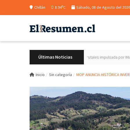
0
Chillán
8.94
C
Sábado, 08 de Agosto del 202
Últimas Noticias
la introducción de nuevas especies frutales impulsada por INIA Quilamapu
Inicio
Sin categoría
MOP ANUNCIA HISTÓRICA INVERS