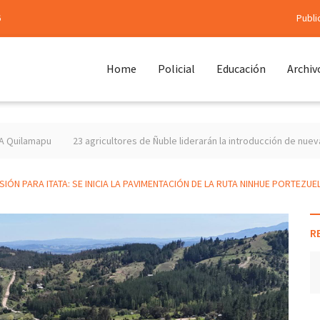
6
Publi
Home
Policial
Educación
Archiv
23 agricultores de Ñuble liderarán la introducción de nuevas especies f
IÓN PARA ITATA: SE INICIA LA PAVIMENTACIÓN DE LA RUTA NINHUE PORTEZUE
R