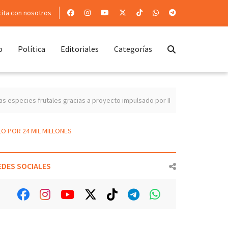
cita con nosotros
o
Política
Editoriales
Categorías
rutales gracias a proyecto impulsado por INIA Quilamapu
23 agricultore
LO POR 24 MIL MILLONES
EDES SOCIALES