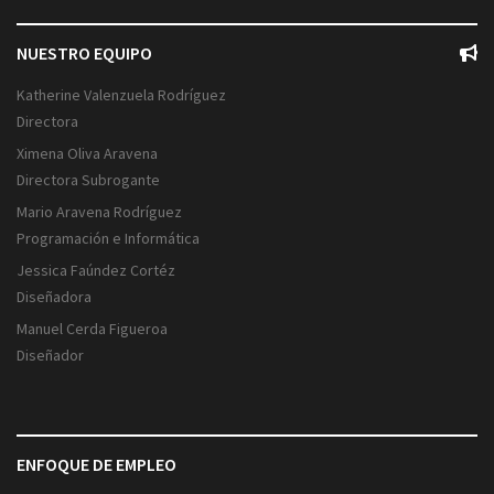
NUESTRO EQUIPO
Katherine Valenzuela Rodríguez
Directora
Ximena Oliva Aravena
Directora Subrogante
Mario Aravena Rodríguez
Programación e Informática
Jessica Faúndez Cortéz
Diseñadora
Manuel Cerda Figueroa
Diseñador
ENFOQUE DE EMPLEO