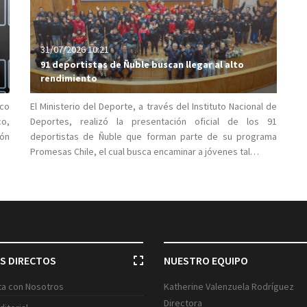
31/07/2026 10:21
91 deportistas de Ñuble buscan llegar al alto
rendimiento
ico
El Ministerio del Deporte, a través del Instituto Nacional de
co,
Deportes, realizó la presentación oficial de los 91
ión
deportistas de Ñuble que forman parte de su programa
Promesas Chile, el cual busca encaminar a jóvenes tal…
S DIRECTOS
NUESTRO EQUIPO
ita con Nosotros
Katherine Valenzuela Rodríguez
Directora