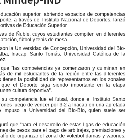
 educación superior, abriendo espacios de competencias
eporte, a través del Instituto Nacional de Deportes, lanzó
ortivas de Educación Superior.
ivas de Ñuble, cuyos estudiantes compiten en diferentes
natación, fútbol y tenis de mesa.
- son la Universidad de Concepción, Universidad del Bío-
Alba, Inacap, Santo Tomás, Universidad Católica de la
ez.
có que “las competencias ya comenzaron y culminan en
 de mil estudiantes de la región entre las diferentes
tienen la posibilidad de representarnos en los zonales
s que el Deporte siga siendo importante en la etapa
uerte cultura deportiva”.
 su competencia fue el futsal, donde el Instituto Santo
ones luego de vencer por 3-2 a Inacap en una apretada
e impuso la Universidad del Bío-Bío, quien suele ser
uró que “para el desarrollo de estas ligas de educación
lones de pesos para el pago de arbitrajes, premiaciones y
afío de organizar el zonal de vóleibol damas y varones,