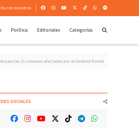
cita con nosotros
o
Política
Editoriales
Categorías
omunas afectadas por el sistema frontal
Ñuble presenta un superávit de
EDES SOCIALES