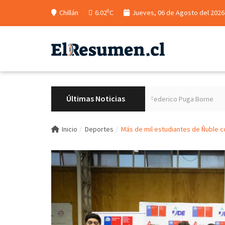
0
Chillán
6.02
C
Jueves, 06 de Agosto del 2026
Últimas Noticias
ividad hacia el futuro Cesfam Dr. Federico Puga Borne
Delegado presid
Inicio
Deportes
Más de mil estudiantes de Ñuble co