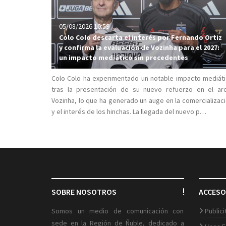
05/08/2026 10:59
Colo Colo descarta el interés por Fernando Ortiz
y confirma la evaluación de Vozinha para el 2027:
un impacto mediático sin precedentes
Colo Colo ha experimentado un notable impacto mediát
tras la presentación de su nuevo refuerzo en el ar
Vozinha, lo que ha generado un auge en la comercializac
y el interés de los hinchas. La llegada del nuevo p…
SOBRE NOSOTROS
ACCESO
Somos un medio de comunicación con
Public
sede en la Región de Ñuble, dedicado a