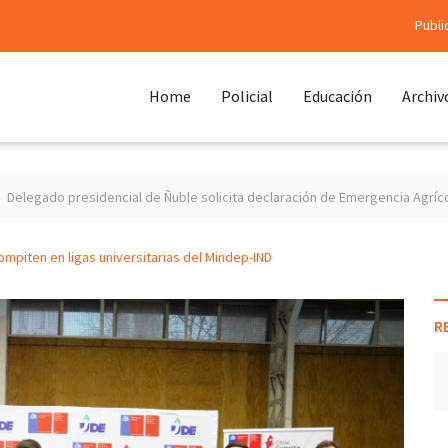
Publi
Home
Policial
Educación
Archiv
encial de Ñuble solicita declaración de Emergencia Agrícola para las 21 c
mpiten en ligas universitarias del Mindep-IND
R