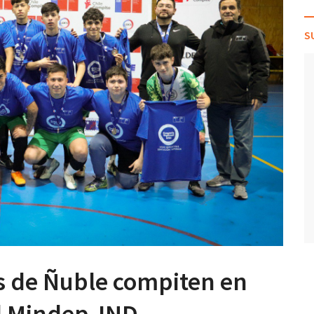
S
s de Ñuble compiten en
el Mindep-IND