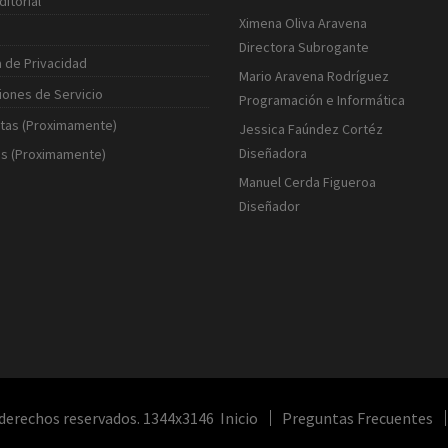
ditorial
Ximena Oliva Aravena
Directora Subrogante
a de Privacidad
Mario Aravena Rodríguez
iones de Servicio
Programación e Informática
tas (Proximamente)
Jessica Faúndez Cortéz
Diseñadora
s (Proximamente)
Manuel Cerda Figueroa
Diseñador
 derechos reservados.
1344x3146
Inicio
Preguntas Frecuentes