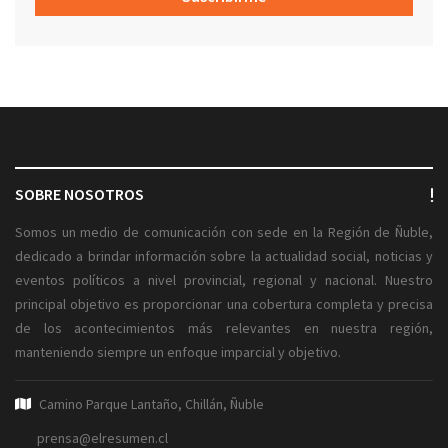
SOBRE NOSOTROS
Somos un medio de comunicación con sede en la Región de Ñuble,
dedicado a brindar información sobre la actualidad social, noticias y
eventos políticos a nivel provincial, regional y nacional. Nuestro
principal objetivo es proporcionar una cobertura completa y precisa
de los acontecimientos más relevantes en nuestra región,
manteniendo siempre un enfoque imparcial y objetivo.
Camino Parque Lantaño, Chillán, Ñuble
prensa@elresumen.cl