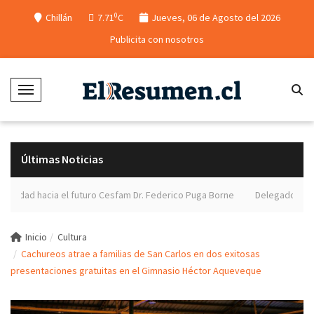
0
Chillán
7.71
C
Jueves, 06 de Agosto del 2026
Publicita con nosotros
Toggle Navigation
Últimas Noticias
d hacia el futuro Cesfam Dr. Federico Puga Borne
Delegado presidencia
Inicio
Cultura
Cachureos atrae a familias de San Carlos en dos exitosas
presentaciones gratuitas en el Gimnasio Héctor Aqueveque