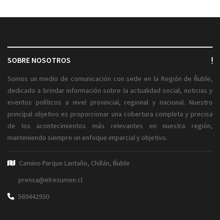
SOBRE NOSOTROS
Somos un medio de comunicación con sede en la Región de Ñuble,
dedicado a brindar información sobre la actualidad social, noticias y
eventos políticos a nivel provincial, regional y nacional. Nuestro
principal objetivo es proporcionar una cobertura completa y precisa
de los acontecimientos más relevantes en nuestra región,
manteniendo siempre un enfoque imparcial y objetivo.
Camino Parque Lantaño, Chillán, Ñuble
prensa@elresumen.cl
569442930