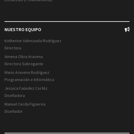
NUESTRO EQUIPO
Katherine Valenzuela Rodríguez
Directora
Ximena Oliva Aravena
Directora Subrogante
Mario Aravena Rodríguez
Programación e Informática
Jessica Faúndez Cortéz
Diseñadora
Manuel Cerda Figueroa
Diseñador