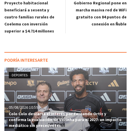
Gobierno Regional pone en
Proyecto habitacional
marcha masiva red de WiFi
beneficiará a sesenta y
gratuito con 84 puntos de
cuatro familias rurales de
conexión en Ñuble
Coelemu con inversión
superior a $4.714 millones
PODRÍA INTERESARTE
DEPORTES
05/08/2026 10:59
Colo Colo descarta el interés por Fernando Ortiz y
confirma la evaluación de Vozinha para el 2027: un impacto
mediático sin precedentes