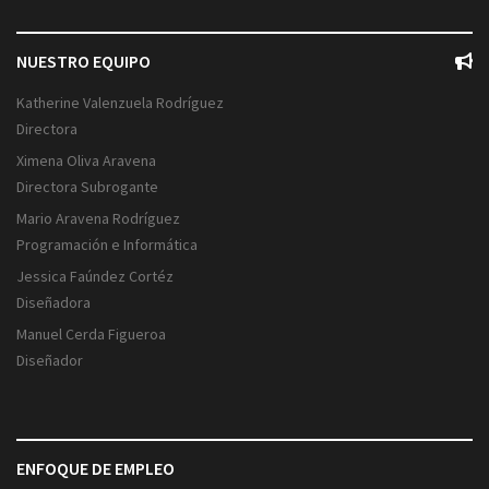
NUESTRO EQUIPO
Katherine Valenzuela Rodríguez
Directora
Ximena Oliva Aravena
Directora Subrogante
Mario Aravena Rodríguez
Programación e Informática
Jessica Faúndez Cortéz
Diseñadora
Manuel Cerda Figueroa
Diseñador
ENFOQUE DE EMPLEO